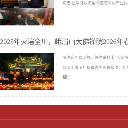
与者,正以开放包容的姿态深化产业协
2025年火遍全川，峨眉山大佛禅院2026年
除夕夜免费开放，等你来打卡“人间净
峨眉山脚下的祈福钟声即将敲响。如
细]