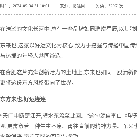
时间：2024-09-04 21:10:01
来源：搜狐网
阅读：32961次
在浩瀚的文化长河中,总有一些品牌如同璀璨星辰,以其
东来也,这家以好运文化为核心,致力于挖掘与传播中国传
与热爱的年轻人共同缔造。
在合肥这片充满创新活力的土地上,东来也如同一股清新的
更将这份东方风格带向了世界。
东方来也,好运连连
“天门中断楚江开,碧水东流至此回。”这句源自李白《望
观,更寓意着一种生生不息、勇往直前的精神力量。东来也
水般涌来,带着无限的可能与希望。