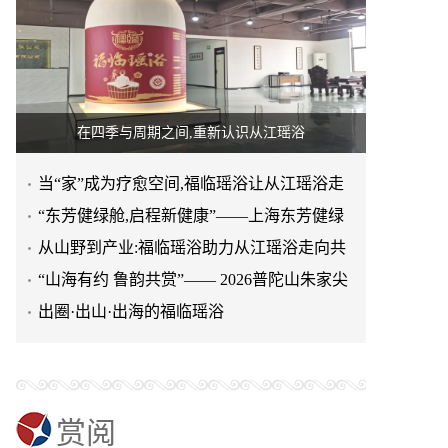
在四季与周期之间,重新认识从江瑶浴
当“家”成为疗愈空间,福临瑶浴让从江瑶浴走
进日常生活
“东芳健绿舱,启程新健康”——上海东芳健绿
AI智能养身舱品牌发
从山野到产业:福临瑶浴助力从江瑶浴走向共
赢之路
“山海有约 鲁韵共赏”—— 2026普陀山朱家尖
文旅推介会亮相泉城
出圈·出山·出海的福临瑶浴
赏阅