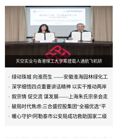
天空实业与香港理工大学筹建载人通航飞机研
绿动珠城 向淮而生 ——安徽淮海园林绿化工
程有限公司发展纪实
深学细悟四点重要讲话精神 以实干推动两岸
融合发展
叙宗情 促交流 谋发展——上海朱氏宗亲会走
进上海晨烨家具有限公
破局时代焦虑:三合盛控股集团“全福优选”平
台正式启航
暖心守护!阿勒泰市公安局成功救助国家二级
保护动物黑鸢