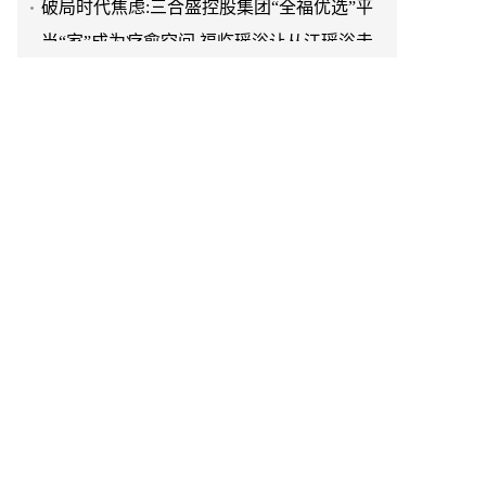
台正式启航
当“家”成为疗愈空间,福临瑶浴让从江瑶浴走
进日常生活
“东芳健绿舱,启程新健康”——上海东芳健绿
AI智能养身舱品牌发布会圆满成功
从山野到产业:福临瑶浴助力从江瑶浴走向共
赢之路
“山海有约 鲁韵共赏”—— 2026普陀山朱家尖
文旅推介会亮相泉城济南
出圈·出山·出海的福临瑶浴
天空实业与香港理工大学筹建载人通航飞机
研究院
绿动珠城 向淮而生 ——安徽淮海园林绿化工
程有限公司发展纪实
深学细悟四点重要讲话精神 以实干推动两岸
融合发展
叙宗情 促交流 谋发展——上海朱氏宗亲会走
进上海晨烨家具有限公司
破局时代焦虑:三合盛控股集团“全福优选”平
台正式启航