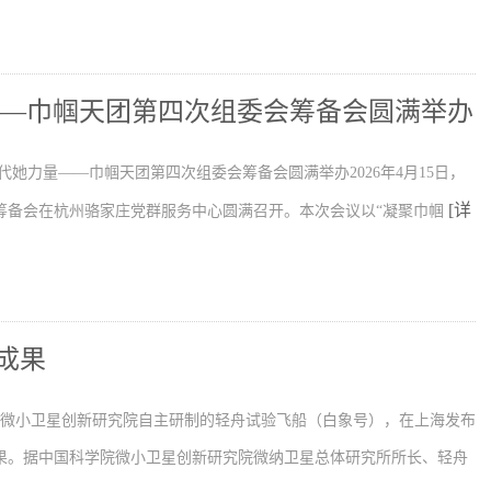
——巾帼天团第四次组委会筹备会圆满举办
代她力量——巾帼天团第四次组委会筹备会圆满举办2026年4月15日，
[详
筹备会在杭州骆家庄党群服务中心圆满召开。本次会议以“凝聚巾帼
成果
学院微小卫星创新研究院自主研制的轻舟试验飞船（白象号），在上海发布
果。据中国科学院微小卫星创新研究院微纳卫星总体研究所所长、轻舟