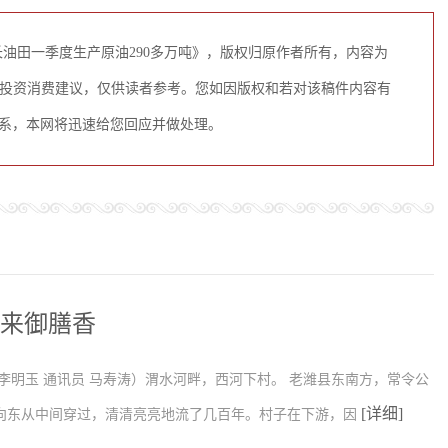
油田一季度生产原油290多万吨》，版权归原作者所有，内容为
投资消费建议，仅供读者参考。您如因版权和若对该稿件内容有
OM联系，本网将迅速给您回应并做处理。
年来御膳香
李明玉 通讯员 马寿涛）渭水河畔，西河下村。 老潍县东南方，常令公
[详细]
向东从中间穿过，清清亮亮地流了几百年。村子在下游，因