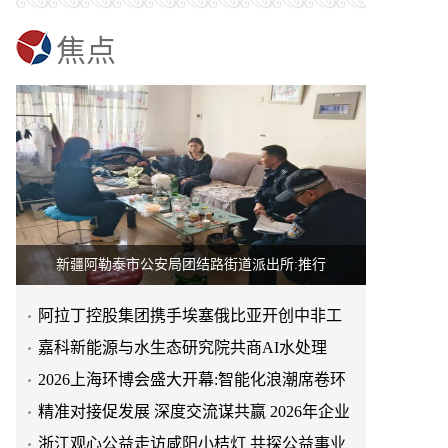
焦点
新疆阿勒泰市公安局团结路街道派出所:推行
阿拉丁控股集团携手埃塞俄比亚开创中非工
业农业合作新篇章
嘉科新能源与水生态研究院共商AI水处理
2026上海环博会盛大开幕:智能化浪潮席卷环
保产业
精准对接促发展 深度交流谋共赢 2026年企业
投融资交流活动第二
浙江观心公益走访咸阳小桔灯 共探公益事业