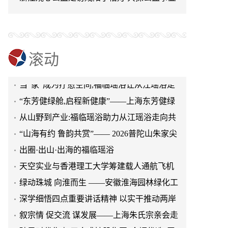
可持续发展新路径
滚动
当“家”成为疗愈空间,福临瑶浴让从江瑶浴走
进日常生活
“东芳健绿舱,启程新健康”——上海东芳健绿
AI智能养身舱品牌发布会圆满成功
从山野到产业:福临瑶浴助力从江瑶浴走向共
赢之路
“山海有约 鲁韵共赏”—— 2026普陀山朱家尖
文旅推介会亮相泉城济南
出圈·出山·出海的福临瑶浴
天空实业与香港理工大学筹建载人通航飞机
研究院
绿动珠城 向淮而生 ——安徽淮海园林绿化工
程有限公司发展纪实
深学细悟四点重要讲话精神 以实干推动两岸
融合发展
叙宗情 促交流 谋发展——上海朱氏宗亲会走
进上海晨烨家具有限公司
破局时代焦虑:三合盛控股集团“全福优选”平