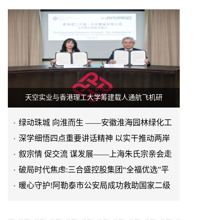
天空实业与香港理工大学筹建载人通航飞机研
绿动珠城 向淮而生 ——安徽淮海园林绿化工
程有限公司发展纪实
深学细悟四点重要讲话精神 以实干推动两岸
融合发展
叙宗情 促交流 谋发展——上海朱氏宗亲会走
进上海晨烨家具有限公
破局时代焦虑:三合盛控股集团“全福优选”平
台正式启航
暖心守护!阿勒泰市公安局成功救助国家二级
保护动物黑鸢