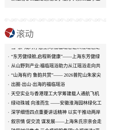
可持续发展新路径
滚动
当“家”成为疗愈空间,福临瑶浴让从江瑶浴走
进日常生活
“东芳健绿舱,启程新健康”——上海东芳健绿
AI智能养身舱品牌发布会圆满成功
从山野到产业:福临瑶浴助力从江瑶浴走向共
赢之路
“山海有约 鲁韵共赏”—— 2026普陀山朱家尖
文旅推介会亮相泉城济南
出圈·出山·出海的福临瑶浴
天空实业与香港理工大学筹建载人通航飞机
研究院
绿动珠城 向淮而生 ——安徽淮海园林绿化工
程有限公司发展纪实
深学细悟四点重要讲话精神 以实干推动两岸
融合发展
叙宗情 促交流 谋发展——上海朱氏宗亲会走
进上海晨烨家具有限公司
破局时代焦虑:三合盛控股集团“全福优选”平