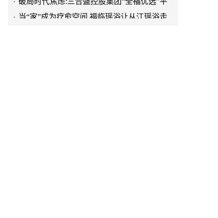
台正式启航
当“家”成为疗愈空间,福临瑶浴让从江瑶浴走
进日常生活
“东芳健绿舱,启程新健康”——上海东芳健绿
AI智能养身舱品牌发布会圆满成功
从山野到产业:福临瑶浴助力从江瑶浴走向共
赢之路
“山海有约 鲁韵共赏”—— 2026普陀山朱家尖
文旅推介会亮相泉城济南
出圈·出山·出海的福临瑶浴
天空实业与香港理工大学筹建载人通航飞机
研究院
绿动珠城 向淮而生 ——安徽淮海园林绿化工
程有限公司发展纪实
深学细悟四点重要讲话精神 以实干推动两岸
融合发展
叙宗情 促交流 谋发展——上海朱氏宗亲会走
进上海晨烨家具有限公司
破局时代焦虑:三合盛控股集团“全福优选”平
台正式启航