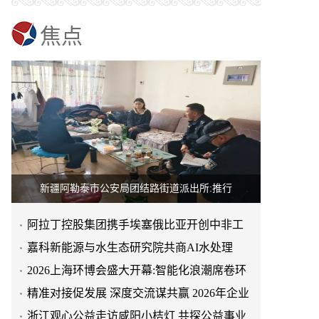
焦点
新疆阿勒泰市公安局团结路街道派出所:推行
阿拉丁控股集团携手埃塞俄比亚开创中非工
业农业合作新篇章
嘉科新能源与水生态研究院共商AI水处理
2026上海环博会盛大开幕:智能化浪潮席卷环
保产业
精准对接促发展 深度交流谋共赢 2026年企业
投融资交流活动第二
浙江观心公益走访咸阳小桔灯 共探公益事业