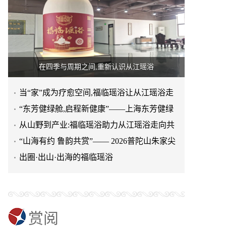
在四季与周期之间,重新认识从江瑶浴
当“家”成为疗愈空间,福临瑶浴让从江瑶浴走
进日常生活
“东芳健绿舱,启程新健康”——上海东芳健绿
AI智能养身舱品牌发
从山野到产业:福临瑶浴助力从江瑶浴走向共
赢之路
“山海有约 鲁韵共赏”—— 2026普陀山朱家尖
文旅推介会亮相泉城
出圈·出山·出海的福临瑶浴
赏阅