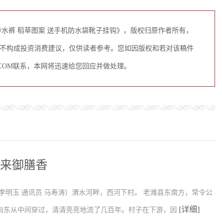
水裤 稻草图案 送手机防水袋靴子挂钩》，版权归原作者所有，
不构成投资消费建议，仅供读者参考。您如因版权和若对该稿件
N.COM联系，本网将迅速给您回应并做处理。
年来御膳香
李明玉 通讯员 马寿涛）渭水河畔，西河下村。 老潍县东南方，常令公
[详细]
向东从中间穿过，清清亮亮地流了几百年。村子在下游，因