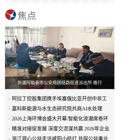
焦点
新疆阿勒泰市公安局团结路街道派出所:推行
阿拉丁控股集团携手埃塞俄比亚开创中非工
业农业合作新篇章
嘉科新能源与水生态研究院共商AI水处理
2026上海环博会盛大开幕:智能化浪潮席卷环
保产业
精准对接促发展 深度交流谋共赢 2026年企业
当“家”成为疗愈空间,福临瑶浴让从江瑶浴走
投融资交流活动第二
浙江观心公益走访咸阳小桔灯 共探公益事业