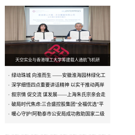
天空实业与香港理工大学筹建载人通航飞机研
绿动珠城 向淮而生 ——安徽淮海园林绿化工
程有限公司发展纪实
深学细悟四点重要讲话精神 以实干推动两岸
融合发展
叙宗情 促交流 谋发展——上海朱氏宗亲会走
进上海晨烨家具有限公
破局时代焦虑:三合盛控股集团“全福优选”平
台正式启航
暖心守护!阿勒泰市公安局成功救助国家二级
保护动物黑鸢