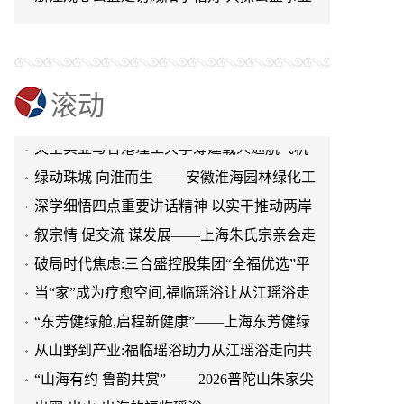
进日常生活
“东芳健绿舱,启程新健康”——上海东芳健绿
可持续发展新路径
AI智能养身舱品牌发布会圆满成功
从山野到产业:福临瑶浴助力从江瑶浴走向共
赢之路
“山海有约 鲁韵共赏”—— 2026普陀山朱家尖
滚动
文旅推介会亮相泉城济南
出圈·出山·出海的福临瑶浴
天空实业与香港理工大学筹建载人通航飞机
研究院
绿动珠城 向淮而生 ——安徽淮海园林绿化工
程有限公司发展纪实
深学细悟四点重要讲话精神 以实干推动两岸
融合发展
叙宗情 促交流 谋发展——上海朱氏宗亲会走
进上海晨烨家具有限公司
破局时代焦虑:三合盛控股集团“全福优选”平
台正式启航
当“家”成为疗愈空间,福临瑶浴让从江瑶浴走
进日常生活
“东芳健绿舱,启程新健康”——上海东芳健绿
AI智能养身舱品牌发布会圆满成功
从山野到产业:福临瑶浴助力从江瑶浴走向共
赢之路
“山海有约 鲁韵共赏”—— 2026普陀山朱家尖
文旅推介会亮相泉城济南
出圈·出山·出海的福临瑶浴