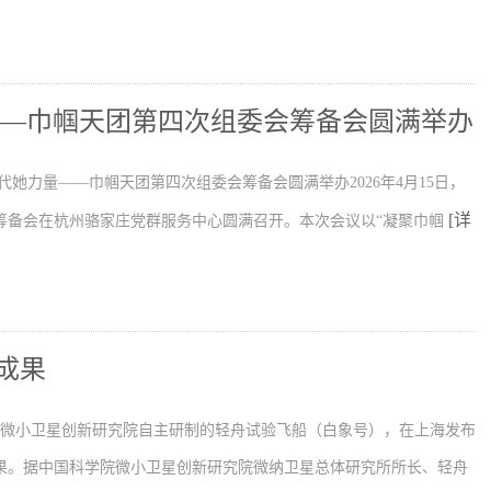
——巾帼天团第四次组委会筹备会圆满举办
代她力量——巾帼天团第四次组委会筹备会圆满举办2026年4月15日，
[详
筹备会在杭州骆家庄党群服务中心圆满召开。本次会议以“凝聚巾帼
成果
学院微小卫星创新研究院自主研制的轻舟试验飞船（白象号），在上海发布
果。据中国科学院微小卫星创新研究院微纳卫星总体研究所所长、轻舟