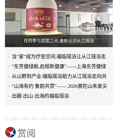
在四季与周期之间,重新认识从江瑶浴
当“家”成为疗愈空间,福临瑶浴让从江瑶浴走
进日常生活
“东芳健绿舱,启程新健康”——上海东芳健绿
AI智能养身舱品牌发
从山野到产业:福临瑶浴助力从江瑶浴走向共
赢之路
“山海有约 鲁韵共赏”—— 2026普陀山朱家尖
文旅推介会亮相泉城
出圈·出山·出海的福临瑶浴
赏阅