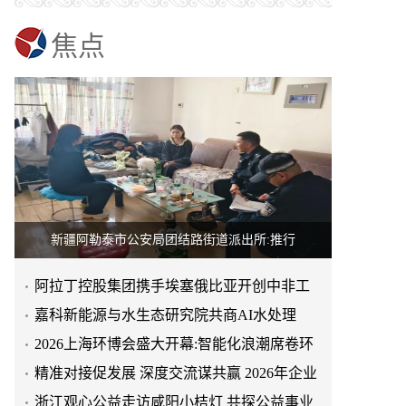
焦点
新疆阿勒泰市公安局团结路街道派出所:推行
阿拉丁控股集团携手埃塞俄比亚开创中非工
业农业合作新篇章
嘉科新能源与水生态研究院共商AI水处理
当“家”成为疗愈空间,福临瑶浴让从江瑶浴走
2026上海环博会盛大开幕:智能化浪潮席卷环
进日常生活
“东芳健绿舱,启程新健康”——上海东芳健绿
保产业
精准对接促发展 深度交流谋共赢 2026年企业
AI智能养身舱品牌发布会圆满成功
从山野到产业:福临瑶浴助力从江瑶浴走向共
投融资交流活动第二
浙江观心公益走访咸阳小桔灯 共探公益事业