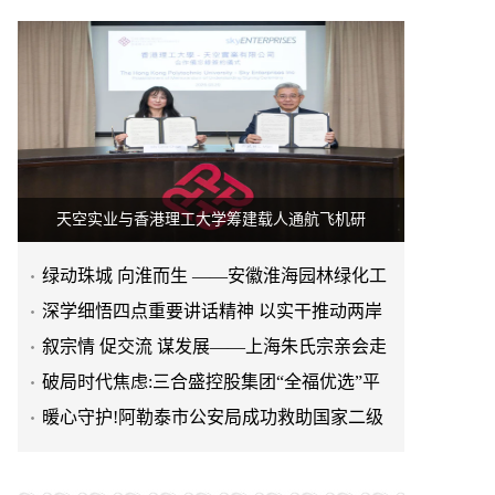
天空实业与香港理工大学筹建载人通航飞机研
绿动珠城 向淮而生 ——安徽淮海园林绿化工
程有限公司发展纪实
深学细悟四点重要讲话精神 以实干推动两岸
融合发展
叙宗情 促交流 谋发展——上海朱氏宗亲会走
进上海晨烨家具有限公
破局时代焦虑:三合盛控股集团“全福优选”平
台正式启航
暖心守护!阿勒泰市公安局成功救助国家二级
保护动物黑鸢