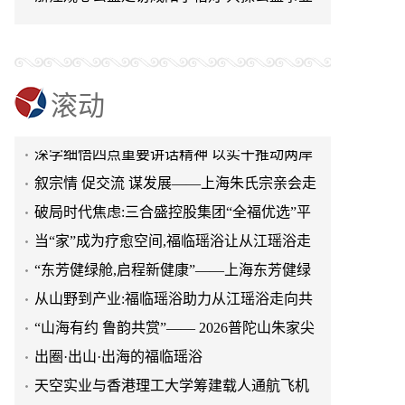
赢之路
“山海有约 鲁韵共赏”—— 2026普陀山朱家尖
可持续发展新路径
文旅推介会亮相泉城济南
出圈·出山·出海的福临瑶浴
天空实业与香港理工大学筹建载人通航飞机
研究院
绿动珠城 向淮而生 ——安徽淮海园林绿化工
滚动
程有限公司发展纪实
深学细悟四点重要讲话精神 以实干推动两岸
融合发展
叙宗情 促交流 谋发展——上海朱氏宗亲会走
进上海晨烨家具有限公司
破局时代焦虑:三合盛控股集团“全福优选”平
台正式启航
当“家”成为疗愈空间,福临瑶浴让从江瑶浴走
进日常生活
“东芳健绿舱,启程新健康”——上海东芳健绿
AI智能养身舱品牌发布会圆满成功
从山野到产业:福临瑶浴助力从江瑶浴走向共
赢之路
“山海有约 鲁韵共赏”—— 2026普陀山朱家尖
文旅推介会亮相泉城济南
出圈·出山·出海的福临瑶浴
天空实业与香港理工大学筹建载人通航飞机
研究院
绿动珠城 向淮而生 ——安徽淮海园林绿化工