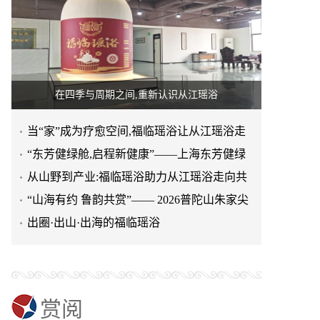
在四季与周期之间,重新认识从江瑶浴
当“家”成为疗愈空间,福临瑶浴让从江瑶浴走
进日常生活
“东芳健绿舱,启程新健康”——上海东芳健绿
AI智能养身舱品牌发
从山野到产业:福临瑶浴助力从江瑶浴走向共
赢之路
“山海有约 鲁韵共赏”—— 2026普陀山朱家尖
文旅推介会亮相泉城
出圈·出山·出海的福临瑶浴
赏阅