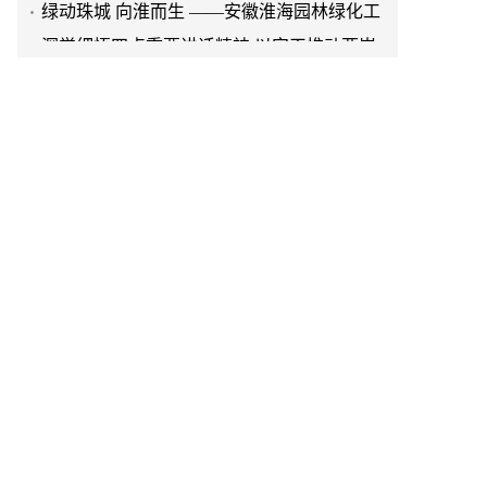
程有限公司发展纪实
深学细悟四点重要讲话精神 以实干推动两岸
融合发展
叙宗情 促交流 谋发展——上海朱氏宗亲会走
进上海晨烨家具有限公司
破局时代焦虑:三合盛控股集团“全福优选”平
台正式启航