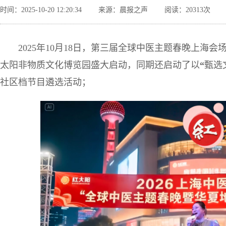
时间：2025-10-20 12:20:34
来源：晨报之声
阅读：20313次
2025年10月18日，第三届全球中医主题春晚上海
太阳非物质文化博览园盛大启动，同期还启动了以
“
甄选
社区档节目遴选活动；