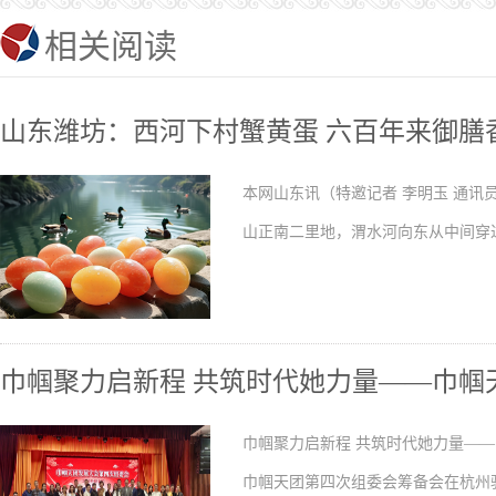
相关阅读
山东潍坊：西河下村蟹黄蛋 六百年来御膳
本网山东讯（特邀记者 李明玉 通讯
山正南二里地，渭水河向东从中间穿
巾帼聚力启新程 共筑时代她力量——巾帼
巾帼聚力启新程 共筑时代她力量——巾
巾帼天团第四次组委会筹备会在杭州