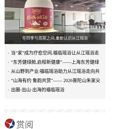
在四季与周期之间,重新认识从江瑶浴
当“家”成为疗愈空间,福临瑶浴让从江瑶浴走
进日常生活
“东芳健绿舱,启程新健康”——上海东芳健绿
AI智能养身舱品牌发
从山野到产业:福临瑶浴助力从江瑶浴走向共
赢之路
“山海有约 鲁韵共赏”—— 2026普陀山朱家尖
文旅推介会亮相泉城
出圈·出山·出海的福临瑶浴
赏阅