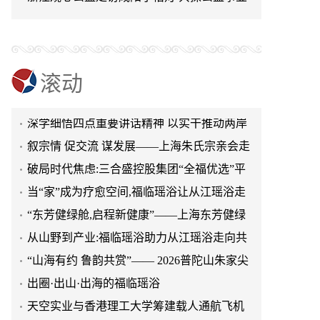
赢之路
“山海有约 鲁韵共赏”—— 2026普陀山朱家尖
可持续发展新路径
文旅推介会亮相泉城济南
出圈·出山·出海的福临瑶浴
天空实业与香港理工大学筹建载人通航飞机
研究院
绿动珠城 向淮而生 ——安徽淮海园林绿化工
滚动
程有限公司发展纪实
深学细悟四点重要讲话精神 以实干推动两岸
融合发展
叙宗情 促交流 谋发展——上海朱氏宗亲会走
进上海晨烨家具有限公司
破局时代焦虑:三合盛控股集团“全福优选”平
台正式启航
当“家”成为疗愈空间,福临瑶浴让从江瑶浴走
进日常生活
“东芳健绿舱,启程新健康”——上海东芳健绿
AI智能养身舱品牌发布会圆满成功
从山野到产业:福临瑶浴助力从江瑶浴走向共
赢之路
“山海有约 鲁韵共赏”—— 2026普陀山朱家尖
文旅推介会亮相泉城济南
出圈·出山·出海的福临瑶浴
天空实业与香港理工大学筹建载人通航飞机
研究院
绿动珠城 向淮而生 ——安徽淮海园林绿化工