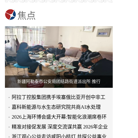
焦点
新疆阿勒泰市公安局团结路街道派出所:推行
阿拉丁控股集团携手埃塞俄比亚开创中非工
业农业合作新篇章
嘉科新能源与水生态研究院共商AI水处理
当“家”成为疗愈空间,福临瑶浴让从江瑶浴走
2026上海环博会盛大开幕:智能化浪潮席卷环
进日常生活
“东芳健绿舱,启程新健康”——上海东芳健绿
保产业
精准对接促发展 深度交流谋共赢 2026年企业
AI智能养身舱品牌发布会圆满成功
从山野到产业:福临瑶浴助力从江瑶浴走向共
投融资交流活动第二
浙江观心公益走访咸阳小桔灯 共探公益事业