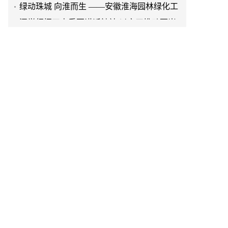
程有限公司发展纪实
深学细悟四点重要讲话精神 以实干推动两岸
融合发展
叙宗情 促交流 谋发展——上海朱氏宗亲会走
进上海晨烨家具有限公司
破局时代焦虑:三合盛控股集团“全福优选”平
台正式启航