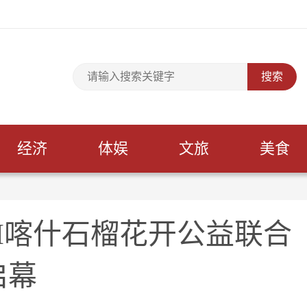
经济
体娱
文旅
美食
 I喀什石榴花开公益联合
启幕