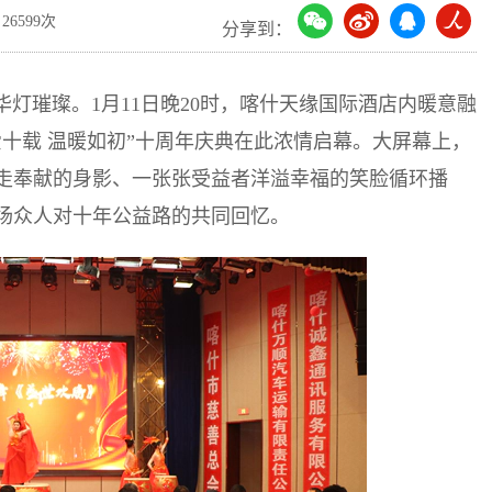
26599次
分享到：
华灯璀璨。1月11日晚20时，喀什天缘国际酒店内暖意融
十载 温暖如初”十周年庆典在此浓情启幕。大屏幕上，
走奉献的身影、一张张受益者洋溢幸福的笑脸循环播
场众人对十年公益路的共同回忆。