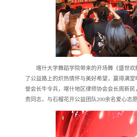
喀什大学舞蹈学院带来的开场舞《盛世欢
了公益路上的炽热情怀与美好希望，赢得满堂
誉会长牛令兵，喀什地区律师协会会长周新民
责同志，与石榴花开公益团队200余名爱心志