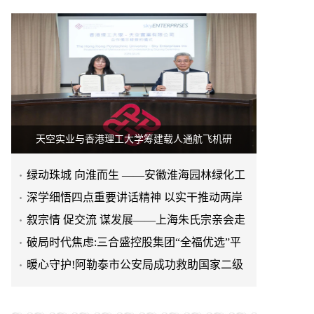
天空实业与香港理工大学筹建载人通航飞机研
绿动珠城 向淮而生 ——安徽淮海园林绿化工
程有限公司发展纪实
深学细悟四点重要讲话精神 以实干推动两岸
融合发展
叙宗情 促交流 谋发展——上海朱氏宗亲会走
进上海晨烨家具有限公
破局时代焦虑:三合盛控股集团“全福优选”平
台正式启航
暖心守护!阿勒泰市公安局成功救助国家二级
保护动物黑鸢