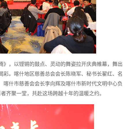
腾》，以铿锵的鼓点、灵动的舞姿拉开庆典帷幕，舞出
喝彩。喀什地区慈善总会会长陈晓军、秘书长翟红、名
，喀什市慈善会会长李向辉及喀什市新时代文明中心负
愿者齐聚一堂，共赴这场跨越十年的温暖之约。