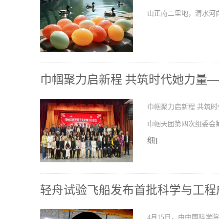
山正南二里地，渭水河
巾帼聚力启新程 共筑时代她力量
巾帼聚力启新程 共筑时
巾帼天团第四次组委会
细]
轻舟试验飞船发布首批科学与工程
4月15日，由中国科