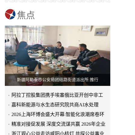
焦点
新疆阿勒泰市公安局团结路街道派出所:推行
阿拉丁控股集团携手埃塞俄比亚开创中非工
业农业合作新篇章
嘉科新能源与水生态研究院共商AI水处理
2026上海环博会盛大开幕:智能化浪潮席卷环
保产业
精准对接促发展 深度交流谋共赢 2026年企业
投融资交流活动第二
浙江观心公益走访咸阳小桔灯 共探公益事业