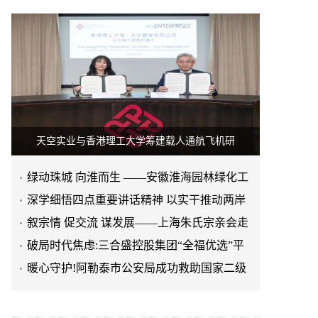
天空实业与香港理工大学筹建载人通航飞机研
绿动珠城 向淮而生 ——安徽淮海园林绿化工
程有限公司发展纪实
深学细悟四点重要讲话精神 以实干推动两岸
融合发展
叙宗情 促交流 谋发展——上海朱氏宗亲会走
进上海晨烨家具有限公
破局时代焦虑:三合盛控股集团“全福优选”平
台正式启航
暖心守护!阿勒泰市公安局成功救助国家二级
保护动物黑鸢