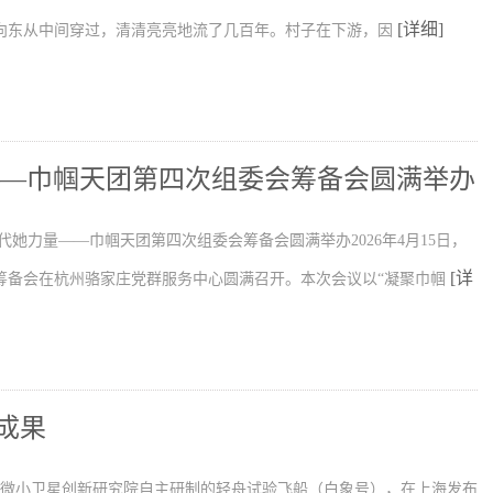
[详细]
向东从中间穿过，清清亮亮地流了几百年。村子在下游，因
——巾帼天团第四次组委会筹备会圆满举办
代她力量——巾帼天团第四次组委会筹备会圆满举办2026年4月15日，
[详
筹备会在杭州骆家庄党群服务中心圆满召开。本次会议以“凝聚巾帼
成果
学院微小卫星创新研究院自主研制的轻舟试验飞船（白象号），在上海发布