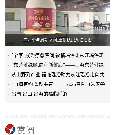
在四季与周期之间,重新认识从江瑶浴
当“家”成为疗愈空间,福临瑶浴让从江瑶浴走
进日常生活
“东芳健绿舱,启程新健康”——上海东芳健绿
AI智能养身舱品牌发
从山野到产业:福临瑶浴助力从江瑶浴走向共
赢之路
“山海有约 鲁韵共赏”—— 2026普陀山朱家尖
文旅推介会亮相泉城
出圈·出山·出海的福临瑶浴
赏阅