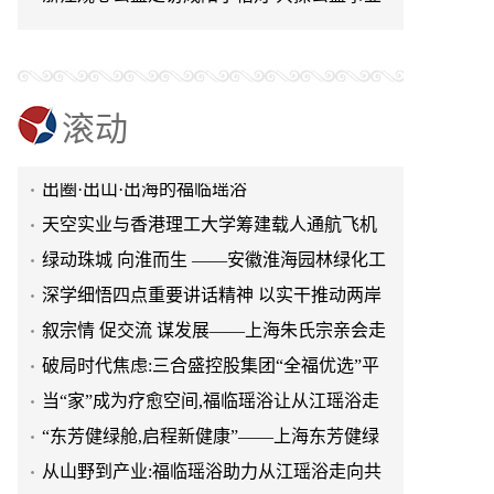
可持续发展新路径
当“家”成为疗愈空间,福临瑶浴让从江瑶浴走
进日常生活
“东芳健绿舱,启程新健康”——上海东芳健绿
AI智能养身舱品牌发布会圆满成功
从山野到产业:福临瑶浴助力从江瑶浴走向共
滚动
赢之路
“山海有约 鲁韵共赏”—— 2026普陀山朱家尖
文旅推介会亮相泉城济南
出圈·出山·出海的福临瑶浴
天空实业与香港理工大学筹建载人通航飞机
研究院
绿动珠城 向淮而生 ——安徽淮海园林绿化工
程有限公司发展纪实
深学细悟四点重要讲话精神 以实干推动两岸
融合发展
叙宗情 促交流 谋发展——上海朱氏宗亲会走
进上海晨烨家具有限公司
破局时代焦虑:三合盛控股集团“全福优选”平
台正式启航
当“家”成为疗愈空间,福临瑶浴让从江瑶浴走
进日常生活
“东芳健绿舱,启程新健康”——上海东芳健绿
AI智能养身舱品牌发布会圆满成功
从山野到产业:福临瑶浴助力从江瑶浴走向共
赢之路
“山海有约 鲁韵共赏”—— 2026普陀山朱家尖