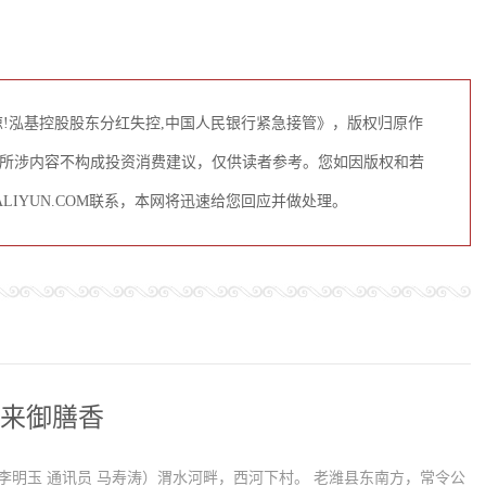
!泓基控股股东分红失控,中国人民银行紧急接管》，版权归原作
所涉内容不构成投资消费建议，仅供读者参考。您如因版权和若
LIYUN.COM联系，本网将迅速给您回应并做处理。
年来御膳香
李明玉 通讯员 马寿涛）渭水河畔，西河下村。 老潍县东南方，常令公